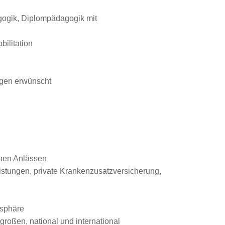
agogik, Diplompädagogik mit
ilitation
ngen erwünscht
enen Anlässen
eistungen, private Krankenzusatzversicherung,
osphäre
roßen, national und international