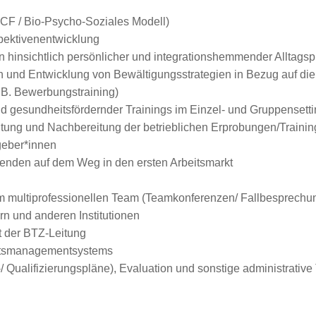
ICF / Bio-Psycho-Soziales Modell)
spektivenentwicklung
 hinsichtlich persönlicher und integrationshemmender Alltags
n und Entwicklung von Bewältigungsstrategien in Bezug auf die 
 B. Bewerbungstraining)
d gesundheitsfördernder Trainings im Einzel- und Gruppensett
itung und Nachbereitung der betrieblichen Erprobungen/Trainin
tgeber*innen
enden auf dem Weg in den ersten Arbeitsmarkt
im multiprofessionellen Team (Teamkonferenzen/ Fallbesprechu
n und anderen Institutionen
t der BTZ-Leitung
ätsmanagementsystems
 Qualifizierungspläne), Evaluation und sonstige administrative 