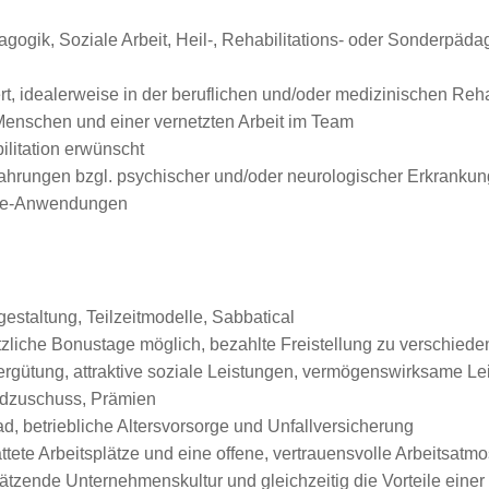
gogik, Soziale Arbeit, Heil-, Rehabilitations- oder Sonderpäd
 idealerweise in der beruflichen und/oder medizinischen Rehab
Menschen und einer vernetzten Arbeit im Team
ilitation erwünscht
fahrungen bzgl. psychischer und/oder neurologischer Erkranku
ice-Anwendungen
gestaltung, Teilzeitmodelle, Sabbatical
sätzliche Bonustage möglich, bezahlte Freistellung zu verschied
Vergütung, attraktive soziale Leistungen, vermögenswirksame L
ldzuschuss, Prämien
, betriebliche Altersvorsorge und Unfallversicherung
tete Arbeitsplätze und eine offene, vertrauensvolle Arbeitsatm
zende Unternehmenskultur und gleichzeitig die Vorteile einer g