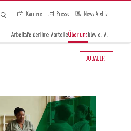
Karriere
Presse
News Archiv
Arbeitsfelder
Ihre Vorteile
Über uns
bbw e. V.
JOB
ALERT