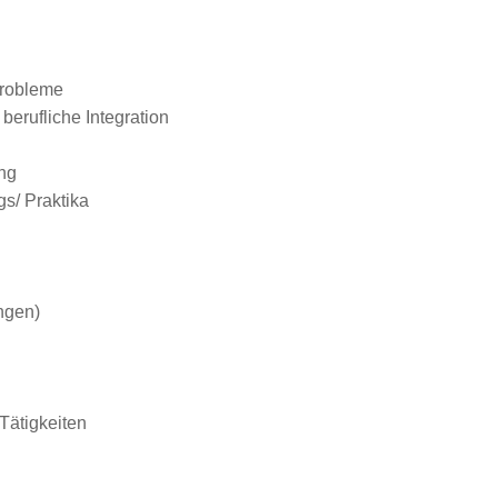
probleme
berufliche Integration
ing
gs/ Praktika
ngen)
Tätigkeiten