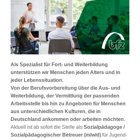
Jobportal
Presse und Medien
bbw e. V.
Karriere
Als Spezialist für Fort- und Weiterbildung
unterstützen wir Menschen jeden Alters und in
Presse
jeder Lebenssituation.
Von der Berufsvorbereitung über die Aus- und
Weiterbildung, der Vermittlung der passenden
News Archiv
Arbeitsstelle bis hin zu Angeboten für Menschen
aus unterschiedlichen Kulturen, die in
Deutschland ankommen oder arbeiten möchten.
Aktuell ist ab sofort die Stelle als
Sozialpädagoge /
Sozialpädagogischer Betreuer (m/w/d)
für Jugend-