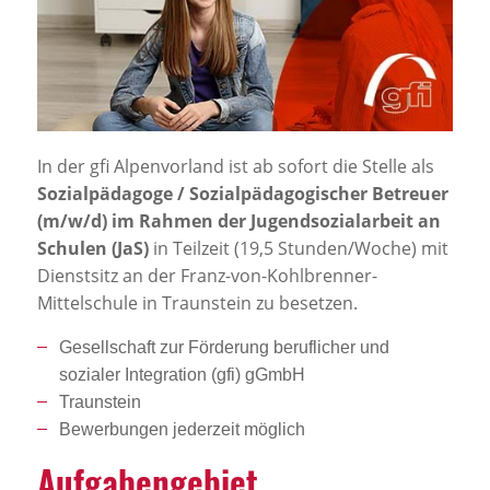
Jobportal
Presse und Medien
bbw e. V.
In der gfi Alpenvorland ist ab sofort die Stelle als
Sozialpädagoge / Sozialpädagogischer Betreuer
Karriere
(m/w/d) im Rahmen der Jugendsozialarbeit an
Schulen (JaS)
in Teilzeit (19,5 Stunden/Woche) mit
Dienstsitz an der Franz-von-Kohlbrenner-
Presse
Mittelschule in Traunstein zu besetzen.
News Archiv
Gesellschaft zur Förderung beruflicher und
sozialer Integration (gfi) gGmbH
Traunstein
Bewerbungen jederzeit möglich
Aufga­ben­ge­biet