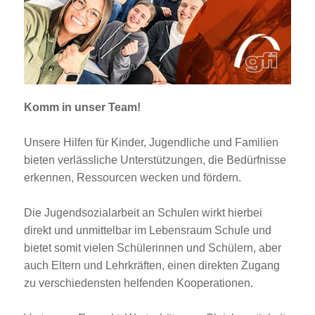
Jobportal
Presse und Medien
bbw e. V.
Komm in unser Team!
Karriere
Unsere Hilfen für Kinder, Jugendliche und Familien
bieten verlässliche Unterstützungen, die Bedürfnisse
erkennen, Ressourcen wecken und fördern.
Presse
Die Jugendsozialarbeit an Schulen wirkt hierbei
News Archiv
direkt und unmittelbar im Lebensraum Schule und
bietet somit vielen Schülerinnen und Schülern, aber
auch Eltern und Lehrkräften, einen direkten Zugang
zu verschiedensten helfenden Kooperationen.