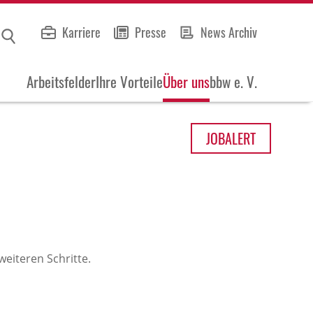
Karriere
Presse
News Archiv
Arbeitsfelder
Ihre Vorteile
Über uns
bbw e. V.
JOB
ALERT
eiteren Schritte.