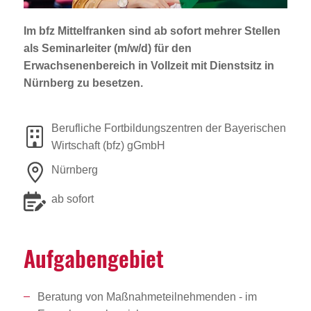
Jobportal
Presse und Medien
Im bfz Mittelfranken sind
ab sofort
mehrer Stellen
als
Seminarleiter (m/w/d) für den
Erwachsenenbereich
in Vollzeit mit Dienstsitz in
bbw e. V.
Nürnberg
zu besetzen.
Berufliche Fortbildungszentren der Bayerischen
Karriere
Wirtschaft (bfz) gGmbH
Nürnberg
Presse
ab sofort
News Archiv
Aufga­ben­ge­biet
Beratung von Maßnahmeteilnehmenden - im