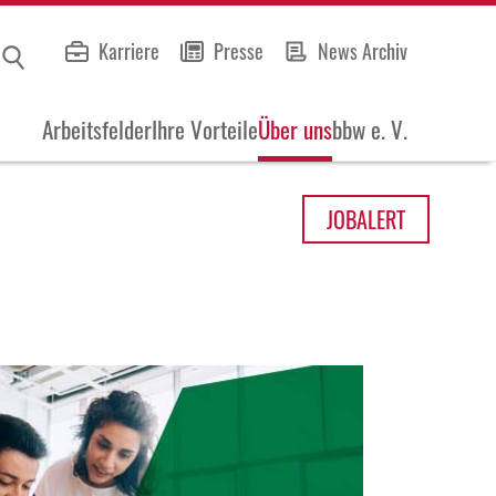
Karriere
Presse
News Archiv
Arbeitsfelder
Ihre Vorteile
Über uns
bbw e. V.
JOB
ALERT