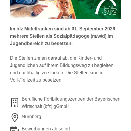
Jobportal
Presse und Medien
Im bfz Mittelfranken sind ab
01. September 2026
bbw e. V.
mehrere Stellen als
Sozialpädagoge (m/w/d)
im
Jugendbereich zu besetzen.
Karriere
Die Stellen zielen darauf ab, die Kinder- und
Jugendlichen auf ihrem Bildungsweg zu begleiten
und nachhaltig zu stärken. Die Stellen sind in
Presse
Voll-/Teilzeit zu besetzen.
News Archiv
Berufliche Fortbildungszentren der Bayerischen
Wirtschaft (bfz) gGmbH
Nürnberg
Bewerbungen ab sofort