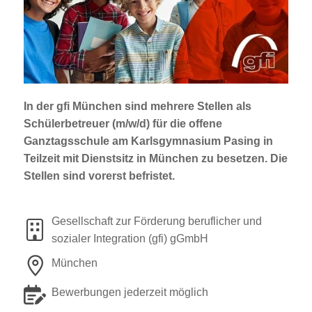
Jobportal
Presse und Medien
bbw e. V.
In der gfi München sind mehrere Stellen als
Schülerbetreuer (m/w/d) für die offene
Karriere
Ganztagsschule am Karlsgymnasium Pasing
in
Teilzeit mit Dienstsitz in München zu besetzen. Die
Stellen sind vorerst befristet.
Presse
News Archiv
Gesellschaft zur Förderung beruflicher und
sozialer Integration (gfi) gGmbH
München
Bewerbungen jederzeit möglich