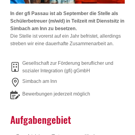
Jobportal
Presse und Medien
In der gfi Passau ist ab September die Stelle als
Schülerbetreuer (m/w/d)
in Teilzeit mit Dienstsitz in
Simbach am Inn
zu besetzen.
bbw e. V.
Die Stelle ist vorerst auf ein Jahr befristet, allerdings
streben wir eine dauerhafte Zusammenarbeit an.
Karriere
Gesellschaft zur Förderung beruflicher und
sozialer Integration (gfi) gGmbH
Presse
Simbach am Inn
News Archiv
Bewerbungen jederzeit möglich
Aufga­ben­ge­biet