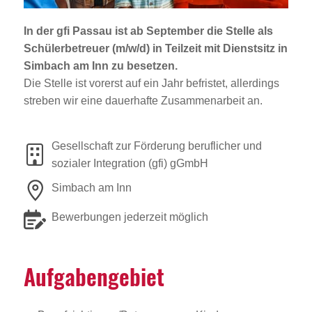
Jobportal
Presse und Medien
In der gfi Passau ist ab September die Stelle als
Schülerbetreuer (m/w/d)
in Teilzeit mit Dienstsitz in
Simbach am Inn
zu besetzen.
bbw e. V.
Die Stelle ist vorerst auf ein Jahr befristet, allerdings
streben wir eine dauerhafte Zusammenarbeit an.
Karriere
Gesellschaft zur Förderung beruflicher und
sozialer Integration (gfi) gGmbH
Presse
Simbach am Inn
News Archiv
Bewerbungen jederzeit möglich
Aufga­ben­ge­biet