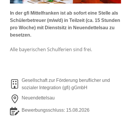
Jobportal
Presse und Medien
In der gfi Mittelfranken ist
ab sofort
eine Stelle als
Schülerbetreuer (m/w/d)
in Teilzeit (ca. 15 Stunden
pro Woche) mit Dienstsitz in
Neuendettelsau
zu
bbw e. V.
besetzen.
Alle bayerischen Schulferien sind frei.
Karriere
Presse
Gesellschaft zur Förderung beruflicher und
sozialer Integration (gfi) gGmbH
News Archiv
Neuendettelsau
Bewerbungsschluss: 15.08.2026