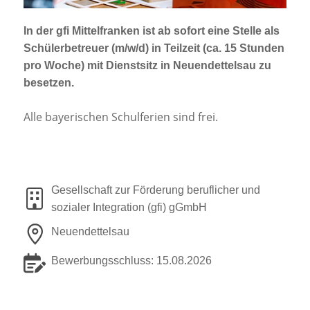
Jobportal
Presse und Medien
In der gfi Mittelfranken ist
ab sofort
eine Stelle als
Schülerbetreuer (m/w/d)
in Teilzeit (ca. 15 Stunden
pro Woche) mit Dienstsitz in
Neuendettelsau
zu
bbw e. V.
besetzen.
Alle bayerischen Schulferien sind frei.
Karriere
Presse
Gesellschaft zur Förderung beruflicher und
sozialer Integration (gfi) gGmbH
News Archiv
Neuendettelsau
Bewerbungsschluss: 15.08.2026