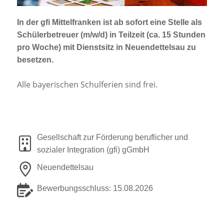
Jobportal
Presse und Medien
In der gfi Mittelfranken ist
ab sofort
eine Stelle als
Schülerbetreuer (m/w/d)
in Teilzeit (ca. 15 Stunden
pro Woche) mit Dienstsitz in
Neuendettelsau
zu
bbw e. V.
besetzen.
Alle bayerischen Schulferien sind frei.
Karriere
Presse
Gesellschaft zur Förderung beruflicher und
sozialer Integration (gfi) gGmbH
News Archiv
Neuendettelsau
Bewerbungsschluss: 15.08.2026