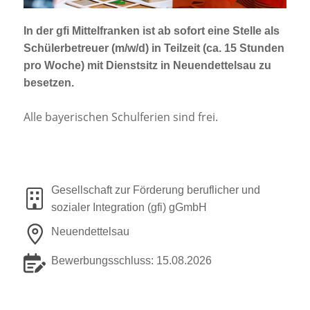
Jobportal
Presse und Medien
In der gfi Mittelfranken ist
ab sofort
eine Stelle als
Schülerbetreuer (m/w/d)
in Teilzeit (ca. 15 Stunden
pro Woche) mit Dienstsitz in
Neuendettelsau
zu
bbw e. V.
besetzen.
Alle bayerischen Schulferien sind frei.
Karriere
Presse
Gesellschaft zur Förderung beruflicher und
sozialer Integration (gfi) gGmbH
News Archiv
Neuendettelsau
Bewerbungsschluss: 15.08.2026