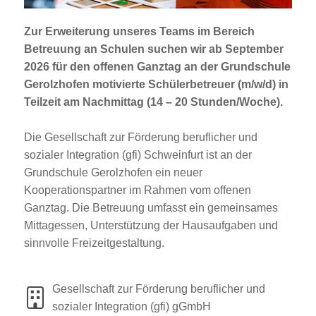
Jobportal
Presse und Medien
Zur Erweiterung unseres Teams im Bereich
Betreuung an Schulen suchen wir ab September
2026 für den offenen Ganztag an der Grundschule
bbw e. V.
Gerolzhofen motivierte Schülerbetreuer (m/w/d) in
Teilzeit am Nachmittag (14 – 20 Stunden/Woche).
Die Gesellschaft zur Förderung beruflicher und
Karriere
sozialer Integration (gfi) Schweinfurt ist an der
Grundschule Gerolzhofen ein neuer
Presse
Kooperationspartner im Rahmen vom offenen
Ganztag. Die Betreuung umfasst ein gemeinsames
News Archiv
Mittagessen, Unterstützung der Hausaufgaben und
sinnvolle Freizeitgestaltung.
Gesellschaft zur Förderung beruflicher und
sozialer Integration (gfi) gGmbH