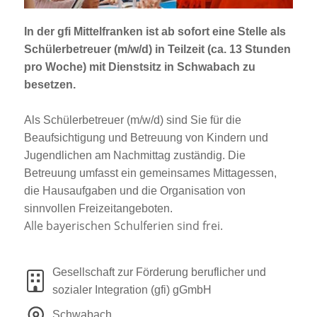
Jobportal
Presse und Medien
In der gfi Mittelfranken ist
ab sofort
eine Stelle als
Schülerbetreuer (m/w/d)
in Teilzeit (ca. 13 Stunden
pro Woche) mit Dienstsitz in
Schwabach
zu
bbw e. V.
besetzen.
Als Schülerbetreuer (m/w/d) sind Sie für die
Beaufsichtigung und Betreuung von Kindern und
Karriere
Jugendlichen am Nachmittag zuständig. Die
Betreuung umfasst ein gemeinsames Mittagessen,
Presse
die Hausaufgaben und die Organisation von
sinnvollen Freizeitangeboten.
News Archiv
Alle bayerischen Schulferien sind frei.
Gesellschaft zur Förderung beruflicher und
sozialer Integration (gfi) gGmbH
Schwabach