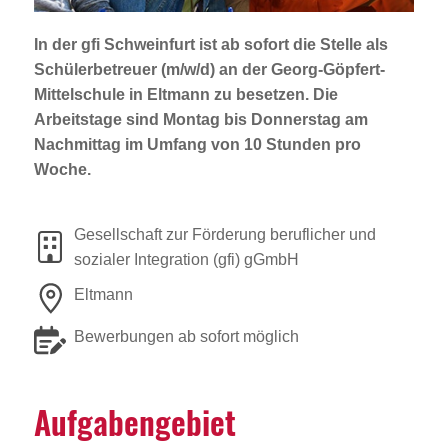
Jobportal
Presse und Medien
In der gfi Schweinfurt ist ab sofort die Stelle als
Schülerbetreuer (m/w/d)
an der Georg-Göpfert-
Mittelschule in Eltmann zu besetzen. Die
bbw e. V.
Arbeitstage sind Montag bis Donnerstag am
Nachmittag im Umfang von 10 Stunden pro
Woche.
Karriere
Gesellschaft zur Förderung beruflicher und
Presse
sozialer Integration (gfi) gGmbH
Eltmann
News Archiv
Bewerbungen ab sofort möglich
Aufga­ben­ge­biet