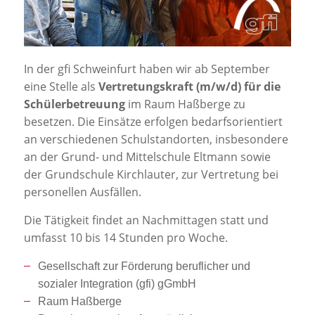
Jobportal
Presse und Medien
In der gfi Schweinfurt haben wir ab September
bbw e. V.
eine Stelle als
Vertretungskraft (m/w/d) für die
Schülerbetreuung
im Raum Haßberge zu
besetzen. Die Einsätze erfolgen bedarfsorientiert
Karriere
an verschiedenen Schulstandorten, insbesondere
an der Grund- und Mittelschule Eltmann sowie
der Grundschule Kirchlauter, zur Vertretung bei
Presse
personellen Ausfällen.
Die Tätigkeit findet an Nachmittagen statt und
News Archiv
umfasst 10 bis 14 Stunden pro Woche.
Gesellschaft zur Förderung beruflicher und
sozialer Integration (gfi) gGmbH
Raum Haßberge