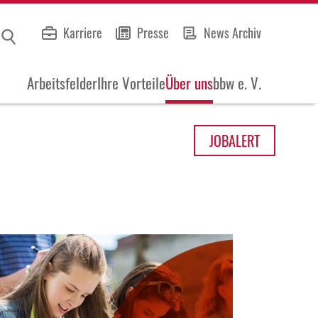
Karriere
Presse
News Archiv
Arbeitsfelder
Ihre Vorteile
Über uns
bbw e. V.
JOB
ALERT