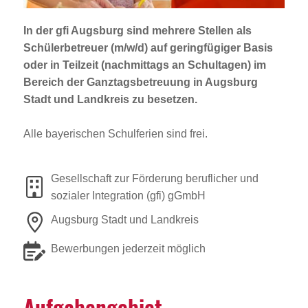
Jobportal
Presse und Medien
In der gfi Augsburg sind mehrere Stellen als
Schülerbetreuer (m/w/d)
auf geringfügiger Basis
oder in Teilzeit (nachmittags an Schultagen) im
bbw e. V.
Bereich der Ganztagsbetreuung in Augsburg
Stadt und Landkreis zu besetzen.
Alle bayerischen Schulferien sind frei.
Karriere
Presse
Gesellschaft zur Förderung beruflicher und
sozialer Integration (gfi) gGmbH
News Archiv
Augsburg Stadt und Landkreis
Bewerbungen jederzeit möglich
Aufga­ben­ge­biet