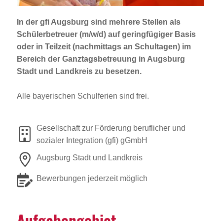
Jobportal
Presse und Medien
In der gfi Augsburg sind mehrere Stellen als
Schülerbetreuer (m/w/d)
auf geringfügiger Basis
oder in Teilzeit (nachmittags an Schultagen) im
bbw e. V.
Bereich der Ganztagsbetreuung in Augsburg
Stadt und Landkreis zu besetzen.
Alle bayerischen Schulferien sind frei.
Karriere
Presse
Gesellschaft zur Förderung beruflicher und
sozialer Integration (gfi) gGmbH
News Archiv
Augsburg Stadt und Landkreis
Bewerbungen jederzeit möglich
Aufga­ben­ge­biet