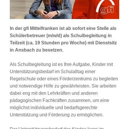
Jobportal
Presse und Medien
In der gfi Mittelfranken ist
ab sofort
eine Stelle als
bbw e. V.
Schülerbetreuer (m/w/d) als Schulbegleitung
in
Teilzeit (ca. 19 Stunden pro Woche) mit Dienstsitz
in
Ansbach
zu besetzen.
Karriere
Als Schulbegleitung ist es Ihre Aufgabe, Kinder mit
Unterstützungsbedarf im Schulalltag einer
Presse
Regelschule oder eines Förderzentrums zu begleiten
und notwendige Hilfe zu gewährleisten. Sie arbeiten
News Archiv
dabei eng mit den Lehrkräften und anderen
pädagogischen Fachkräften zusammen, um eine
möglichst individuelle und bedarfsgerechte
Unterstützung und Förderung zu ermöglichen.