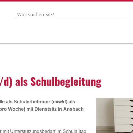
d) als Schul­be­glei­tung
lle als
Schülerbetreuer (m/w/d) als
 pro Woche) mit Dienstsitz in
Ansbach
r mit Unterstützungsbedarf im Schulalltag