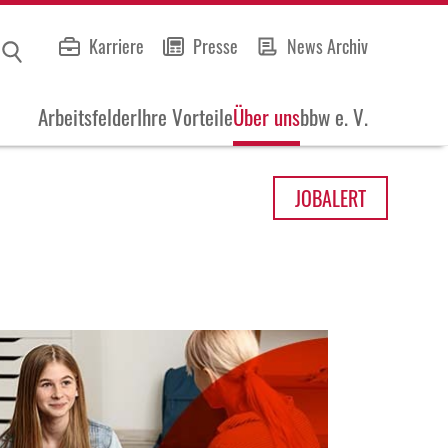
Karriere
Presse
News Archiv
Arbeitsfelder
Ihre Vorteile
Über uns
bbw e. V.
JOB
ALERT