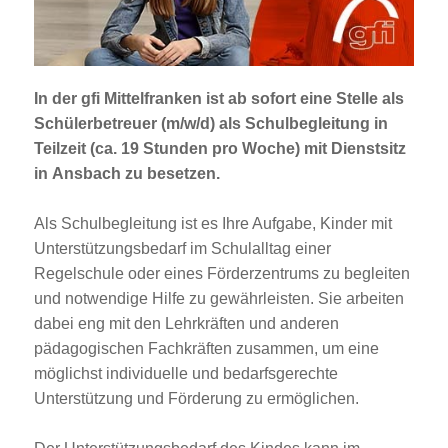
Jobportal
Presse und Medien
In der gfi Mittelfranken ist
ab sofort
eine Stelle als
bbw e. V.
Schülerbetreuer (m/w/d) als Schulbegleitung
in
Teilzeit (ca. 19 Stunden pro Woche) mit Dienstsitz
in
Ansbach
zu besetzen.
Karriere
Als Schulbegleitung ist es Ihre Aufgabe, Kinder mit
Unterstützungsbedarf im Schulalltag einer
Presse
Regelschule oder eines Förderzentrums zu begleiten
und notwendige Hilfe zu gewährleisten. Sie arbeiten
News Archiv
dabei eng mit den Lehrkräften und anderen
pädagogischen Fachkräften zusammen, um eine
möglichst individuelle und bedarfsgerechte
Unterstützung und Förderung zu ermöglichen.