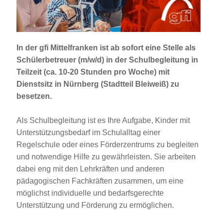
Jobportal
Presse und Medien
In der gfi Mittelfranken ist
ab sofort
eine Stelle als
bbw e. V.
Schülerbetreuer (m/w/d) in der Schulbegleitung
in
Teilzeit (ca. 10-20 Stunden pro Woche) mit
Dienstsitz in
Nürnberg (Stadtteil Bleiweiß)
zu
Karriere
besetzen.
Als Schulbegleitung ist es Ihre Aufgabe, Kinder mit
Presse
Unterstützungsbedarf im Schulalltag einer
Regelschule oder eines Förderzentrums zu begleiten
News Archiv
und notwendige Hilfe zu gewährleisten. Sie arbeiten
dabei eng mit den Lehrkräften und anderen
pädagogischen Fachkräften zusammen, um eine
möglichst individuelle und bedarfsgerechte
Unterstützung und Förderung zu ermöglichen.