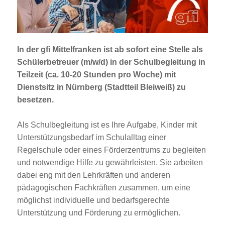
Jobportal
Presse und Medien
In der gfi Mittelfranken ist
ab sofort
eine Stelle als
bbw e. V.
Schülerbetreuer (m/w/d) in der Schulbegleitung
in
Teilzeit (ca. 10-20 Stunden pro Woche) mit
Dienstsitz in
Nürnberg (Stadtteil Bleiweiß)
zu
Karriere
besetzen.
Als Schulbegleitung ist es Ihre Aufgabe, Kinder mit
Presse
Unterstützungsbedarf im Schulalltag einer
Regelschule oder eines Förderzentrums zu begleiten
News Archiv
und notwendige Hilfe zu gewährleisten. Sie arbeiten
dabei eng mit den Lehrkräften und anderen
pädagogischen Fachkräften zusammen, um eine
möglichst individuelle und bedarfsgerechte
Unterstützung und Förderung zu ermöglichen.