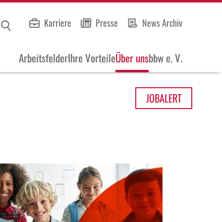
Karriere
Presse
News Archiv
Arbeitsfelder
Ihre Vorteile
Über uns
bbw e. V.
JOB
ALERT