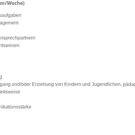
den/Woche)
gsaufgaben
nagement
Ansprechpartnern
chtswesen
g
gang und/oder Erziehung von Kindern und Jugendlichen, päd
beitsweise
ikationsstärke