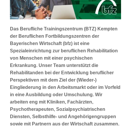
Jobportal
Presse und Medien
Das Berufliche Trainingszentrum (BTZ) Kempten
bbw e. V.
der Beruflichen Fortbildungszentren der
Bayerischen Wirtschaft (bfz) ist eine
Spezialeinrichtung zur beruflichen Rehabilitation
Karriere
von Menschen mit einer psychischen
Erkrankung. Unser Team unterstützt die
Rehabilitanden bei der Entwicklung beruflicher
Presse
Perspektiven mit dem Ziel der (Wieder-)
Eingliederung in den Arbeitsmarkt oder im Vorfeld
News Archiv
in eine Ausbildung oder Umschulung. Wir
arbeiten eng mit Kliniken, Fachärzten,
Psychotherapeuten, Sozialpsychiatrischen
Diensten, Selbsthilfe- und Angehörigengruppen
sowie mit Partnern aus der Wirtschaft zusammen.