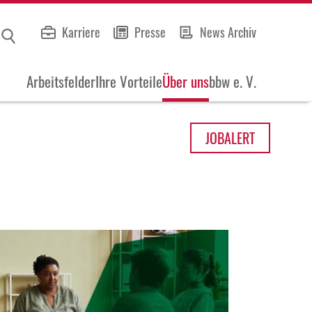
Karriere
Presse
News Archiv
Arbeitsfelder
Ihre Vorteile
Über uns
bbw e. V.
JOB
ALERT