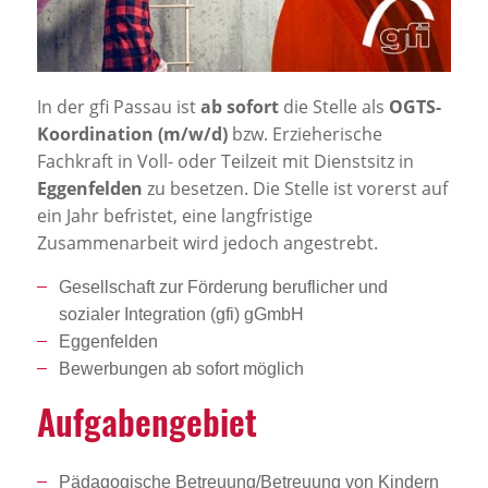
Jobportal
Presse und Medien
In der gfi Passau ist
ab sofort
die Stelle als
OGTS-
bbw e. V.
Koordination (m/w/d)
bzw. Erzieherische
Fachkraft in Voll- oder Teilzeit mit Dienstsitz in
Eggenfelden
zu besetzen. Die Stelle ist vorerst auf
Karriere
ein Jahr befristet, eine langfristige
Zusammenarbeit wird jedoch angestrebt.
Presse
Gesellschaft zur Förderung beruflicher und
sozialer Integration (gfi) gGmbH
News Archiv
Eggenfelden
Bewerbungen ab sofort möglich
Aufga­ben­ge­biet
Pädagogische Betreuung/Betreuung von Kindern