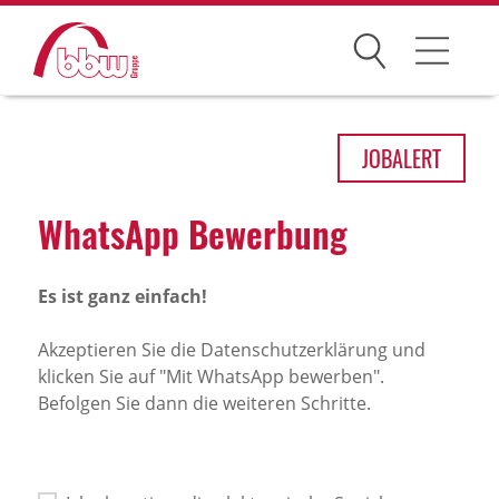
Suchen
Arbeitsfelder
JOB
ALERT
Ihre Vorteile
What­sApp Bewer­bung
Über uns
Es ist ganz einfach!
Leitbild
Gesellschaften
Akzeptieren Sie die Datenschutzerklärung und
klicken Sie auf "Mit WhatsApp bewerben".
Historie
Befolgen Sie dann die weiteren Schritte.
Organisation
bbw als Arbeitgeber