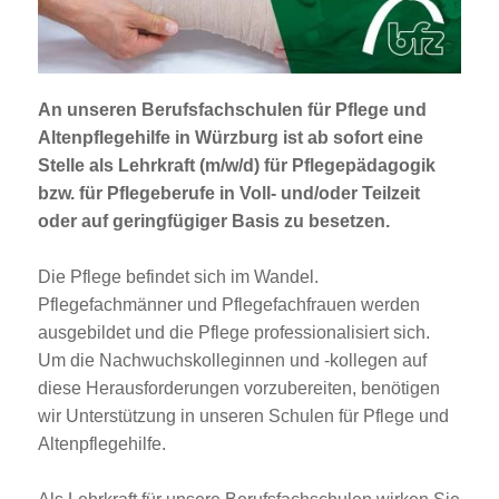
Jobportal
Presse und Medien
An unseren Berufsfachschulen für Pflege und
bbw e. V.
Altenpflegehilfe in Würzburg ist ab sofort eine
Stelle als
Lehrkraft (m/w/d) für Pflegepädagogik
bzw. für Pflegeberufe
in Voll- und/oder Teilzeit
Karriere
oder auf geringfügiger Basis zu besetzen.
Die Pflege befindet sich im Wandel.
Presse
Pflegefachmänner und Pflegefachfrauen werden
ausgebildet und die Pflege professionalisiert sich.
News Archiv
Um die Nachwuchskolleginnen und -kollegen auf
diese Herausforderungen vorzubereiten, benötigen
wir Unterstützung in unseren Schulen für Pflege und
Altenpflegehilfe.