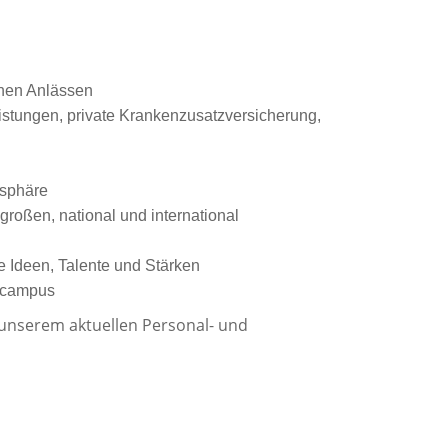
enen Anlässen
eistungen, private Krankenzusatzversicherung,
osphäre
roßen, national und international
e Ideen, Talente und Stärken
gscampus
 unserem aktuellen Personal- und