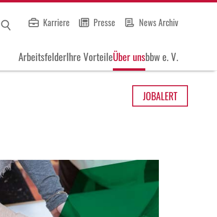
Karriere
Presse
News Archiv
Arbeitsfelder
Ihre Vorteile
Über uns
bbw e. V.
JOB
ALERT