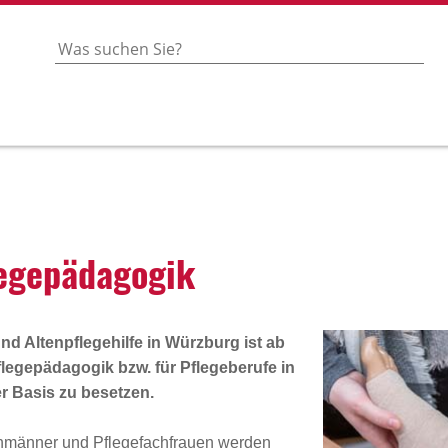
­ge­päd­agogik
d Altenpflegehilfe in Würzburg ist ab
Pflegepädagogik bzw. für Pflegeberufe
in
er Basis zu besetzen.
achmänner und Pflegefachfrauen werden