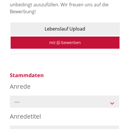
Jobportal
unbedingt auszufüllen. Wir freuen uns auf die
Bewerbung!
Presse und Medien
Lebenslauf Upload
bbw e. V.
mit
bewerben
Karriere
Presse
Stammdaten
Anrede
News Archiv
---
Anredetitel