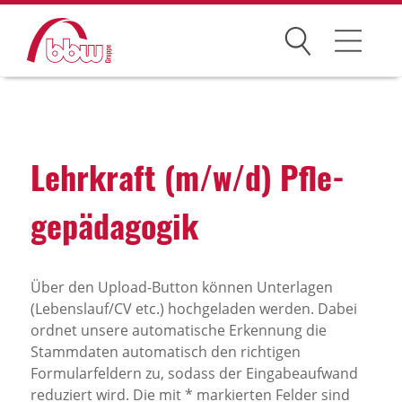
Suchen
Arbeitsfelder
Ihre Vorteile
Lehr­kraft (m/w/d) Pfle­
Über uns
ge­päd­agogik
Leitbild
Gesellschaften
Über den Upload-Button können Unterlagen
(Lebenslauf/CV etc.) hochgeladen werden. Dabei
Historie
ordnet unsere automatische Erkennung die
Organisation
Stammdaten automatisch den richtigen
Formularfeldern zu, sodass der Eingabeaufwand
bbw als Arbeitgeber
reduziert wird. Die mit * markierten Felder sind