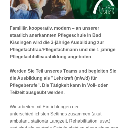
Jobportal
Presse und Medien
Familiär, kooperativ, modern – an unserer
bbw e. V.
staatlich anerkannten Pflegeschule in Bad
Kissingen wird die 3-jährige Ausbildung zur
Pflegefachfrau/Pflegefachmann und die 1-jährige
Karriere
Pflegefachhilfeausbildung angeboten.
Werden Sie Teil unseres Teams und begleiten Sie
Presse
die Ausbildung als "Lehrkraft (m/w/d) für
Pflegeberufe". Die Tätigkeit kann in Voll- oder
News Archiv
Teilzeit ausgeübt werden.
Wir arbeiten mit Einrichtungen der
unterschiedlichsten Settings zusammen (akut,
ambulant, stationär Langzeit, Rehabilitation, usw.)