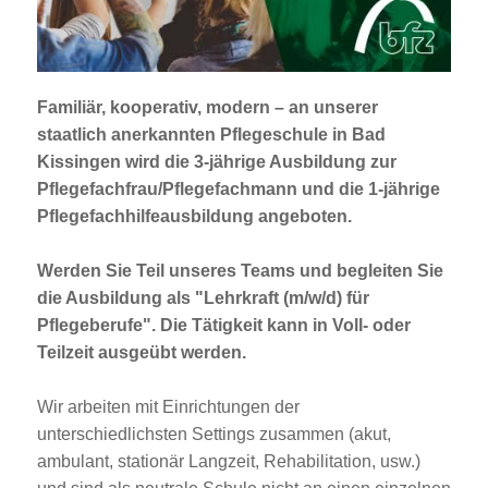
Jobportal
Presse und Medien
Familiär, kooperativ, modern – an unserer
bbw e. V.
staatlich anerkannten Pflegeschule in Bad
Kissingen wird die 3-jährige Ausbildung zur
Pflegefachfrau/Pflegefachmann und die 1-jährige
Karriere
Pflegefachhilfeausbildung angeboten.
Werden Sie Teil unseres Teams und begleiten Sie
Presse
die Ausbildung als "Lehrkraft (m/w/d) für
Pflegeberufe". Die Tätigkeit kann in Voll- oder
News Archiv
Teilzeit ausgeübt werden.
Wir arbeiten mit Einrichtungen der
unterschiedlichsten Settings zusammen (akut,
ambulant, stationär Langzeit, Rehabilitation, usw.)