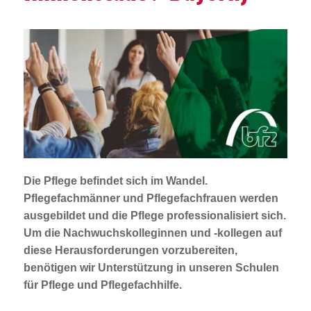
Jobportal
Presse und Medien
bbw e. V.
Karriere
Presse
Die Pflege befindet sich im Wandel.
Pflegefachmänner und Pflegefachfrauen werden
ausgebildet und die Pflege professionalisiert sich.
News Archiv
Um die Nachwuchskolleginnen und -kollegen auf
diese Herausforderungen vorzubereiten,
benötigen wir Unterstützung in unseren Schulen
für Pflege und Pflegefachhilfe.