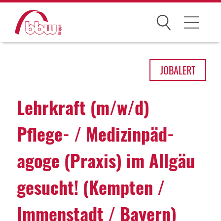
Suchen
Arbeitsfelder
JOB
ALERT
Ihre Vorteile
Lehr­kraft (m/w/d)
Über uns
Pflege- / Medi­zin­päd­
Leitbild
agoge (Praxis) im Allgäu
Gesellschaften
Historie
gesucht! (Kempten /
Organisation
Immenstadt / Bayern)
bbw als Arbeitgeber