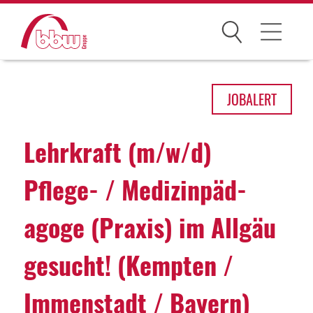
Suchen
Arbeitsfelder
JOB
ALERT
Ihre Vorteile
Lehr­kraft (m/w/d)
Über uns
Pflege- / Medi­zin­päd­
Leitbild
agoge (Praxis) im Allgäu
Gesellschaften
Historie
gesucht! (Kempten /
Organisation
Immenstadt / Bayern)
bbw als Arbeitgeber