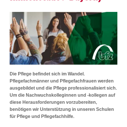
Jobportal
Presse und Medien
bbw e. V.
Karriere
Presse
Die Pflege befindet sich im Wandel.
Pflegefachmänner und Pflegefachfrauen werden
ausgebildet und die Pflege professionalisiert sich.
News Archiv
Um die Nachwuchskolleginnen und -kollegen auf
diese Herausforderungen vorzubereiten,
benötigen wir Unterstützung in unseren Schulen
für Pflege und Pflegefachhilfe.