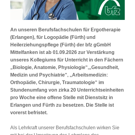
Jobportal
Presse und Medien
An unseren Berufsfachschulen für Ergotherapie
bbw e. V.
(Erlangen), für Logopädie (Fürth) und
Heilerziehungspflege (Fürth) der
bfz gGmbH
Mittelfanken
ist ab
01.09.2026
zur Verstärkung
Karriere
unseres Kollegiums für Unterricht in den Fächern
„Biologie, Anatomie, Physiologie“,„Gesundheit,
Medizin und Psychiatrie“, „Arbeitsmedizin:
Presse
Orthopädie, Chirurgie, Traumatologie“ im
Stundenumfang von zirka 20 Unterrichtseinheiten
News Archiv
pro Woche eine offene Stelle mit Dienstsitz in
Erlangen und Fürth zu besetzen. Die Stelle ist
vorerst befristet.
Als Lehrkraft unserer Berufsfachschulen wirken Sie