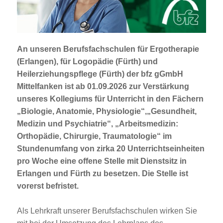
Jobportal
Presse und Medien
An unseren Berufsfachschulen für Ergotherapie
bbw e. V.
(Erlangen), für Logopädie (Fürth) und
Heilerziehungspflege (Fürth) der
bfz gGmbH
Mittelfanken
ist ab
01.09.2026
zur Verstärkung
Karriere
unseres Kollegiums für Unterricht in den Fächern
„Biologie, Anatomie, Physiologie“,„Gesundheit,
Medizin und Psychiatrie“, „Arbeitsmedizin:
Presse
Orthopädie, Chirurgie, Traumatologie“ im
Stundenumfang von zirka 20 Unterrichtseinheiten
News Archiv
pro Woche eine offene Stelle mit Dienstsitz in
Erlangen und Fürth zu besetzen. Die Stelle ist
vorerst befristet.
Als Lehrkraft unserer Berufsfachschulen wirken Sie