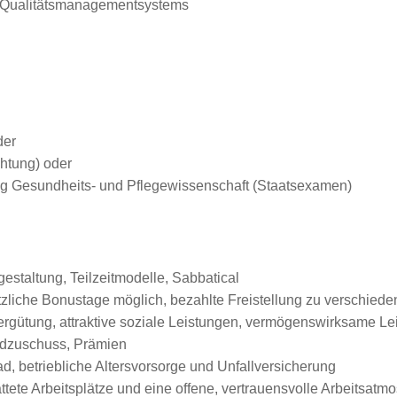
 Qualitätsmanagementsystems
der
chtung) oder
ng Gesundheits- und Pflegewissenschaft (Staatsexamen)
gestaltung, Teilzeitmodelle, Sabbatical
sätzliche Bonustage möglich, bezahlte Freistellung zu verschied
Vergütung, attraktive soziale Leistungen, vermögenswirksame L
ldzuschuss, Prämien
, betriebliche Altersvorsorge und Unfallversicherung
tete Arbeitsplätze und eine offene, vertrauensvolle Arbeitsatm