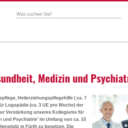
nd­heit, Medizin und Psych­i­a­t
flege, Heilerziehungspflegehilfe ( ca. 7
ür Logopädie (ca. 3 UE pro Woche) der
zur Verstärkung unseres Kollegiums für
n und Psychiatrie' im Umfang von ca. 10
Dienstsitz in Fürth zu besetzen. Die