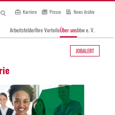
Karriere
Presse
News Archiv
Arbeitsfelder
Ihre Vorteile
Über uns
bbw e. V.
JOB
ALERT
rie