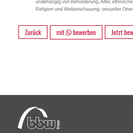
unabhängig von Behinderung, Alter, ethnischer 
Religion und Weltanschauung, sexueller Orient
Zurück
mit
bewerben
Jetzt be