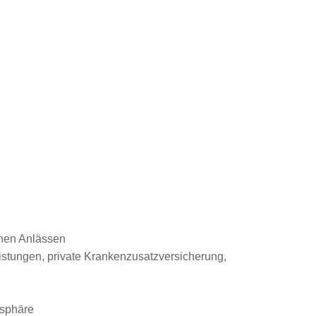
enen Anlässen
eistungen, private Krankenzusatzversicherung,
osphäre