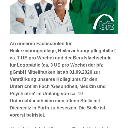
Jobportal
Presse und Medien
bbw e. V.
An unseren Fachschulen für
Heilerziehungspflege, Heilerziehungspflegehilfe (
Karriere
ca. 7 UE pro Woche) und der Berufsfachschule
für Logopädie (ca. 3 UE pro Woche) der bfz
gGmbH Mittelfranken ist ab 01.09.2026 zur
Presse
Verstärkung unseres Kollegiums für den
Unterricht im Fach 'Gesundheit, Medizin und
News Archiv
Psychiatrie' im Umfang von ca. 10
Unterrichtseinheiten eine offene Stelle mit
Dienstsitz in Fürth zu besetzen. Die Stelle ist
vorerst befristet.