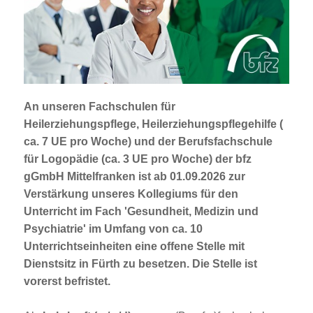
Jobportal
Presse und Medien
bbw e. V.
An unseren Fachschulen für
Heilerziehungspflege, Heilerziehungspflegehilfe (
Karriere
ca. 7 UE pro Woche) und der Berufsfachschule
für Logopädie (ca. 3 UE pro Woche) der bfz
gGmbH Mittelfranken ist ab 01.09.2026 zur
Presse
Verstärkung unseres Kollegiums für den
Unterricht im Fach 'Gesundheit, Medizin und
News Archiv
Psychiatrie' im Umfang von ca. 10
Unterrichtseinheiten eine offene Stelle mit
Dienstsitz in Fürth zu besetzen. Die Stelle ist
vorerst befristet.