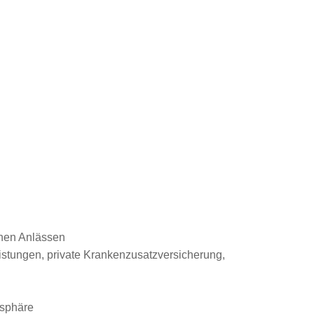
enen Anlässen
eistungen, private Krankenzusatzversicherung,
osphäre