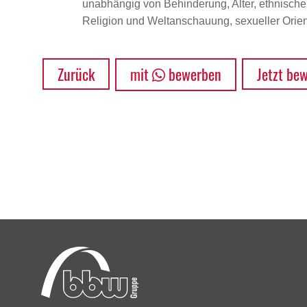
unabhängig von Behinderung, Alter, ethnischer 
Religion und Weltanschauung, sexueller Orient
Zurück
mit
bewerben
Jetzt be