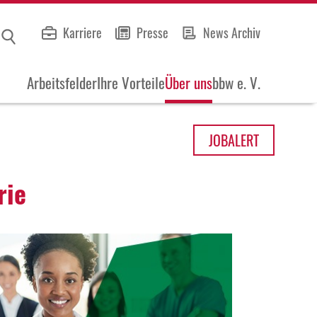
Karriere
Presse
News Archiv
Arbeitsfelder
Ihre Vorteile
Über uns
bbw e. V.
JOB
ALERT
rie