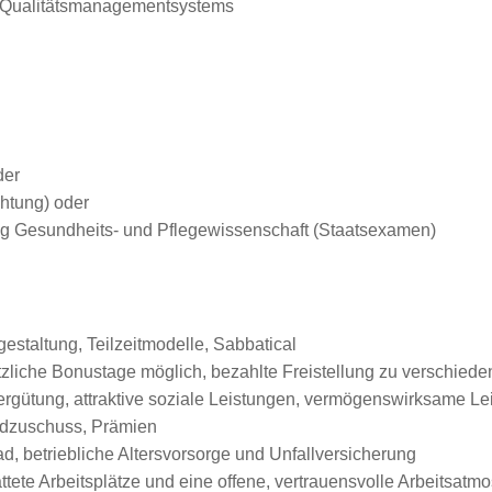
 Qualitätsmanagementsystems
der
chtung) oder
ng Gesundheits- und Pflegewissenschaft (Staatsexamen)
gestaltung, Teilzeitmodelle, Sabbatical
sätzliche Bonustage möglich, bezahlte Freistellung zu verschied
Vergütung, attraktive soziale Leistungen, vermögenswirksame L
ldzuschuss, Prämien
, betriebliche Altersvorsorge und Unfallversicherung
tete Arbeitsplätze und eine offene, vertrauensvolle Arbeitsatm