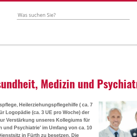
nd­heit, Medizin und Psych­i­a­t
flege, Heilerziehungspflegehilfe ( ca. 7
ür Logopädie (ca. 3 UE pro Woche) der
zur Verstärkung unseres Kollegiums für
n und Psychiatrie' im Umfang von ca. 10
Dienstsitz in Fürth zu besetzen. Die