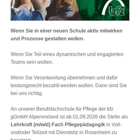
Jobportal
Presse und Medien
Wenn Sie in einer neuen Schule aktiv mitwirken
bbw e. V.
und Prozesse gestalten wollen.
Wenn Sie Teil eines dynamischen und engagierten
Karriere
Teams sein wollen.
Wenn Sie Verantwortung übernehmen und dafür
Presse
leistungsrecht bezahlt werden wollen. Dann sind Sie
bei uns richtig.
News Archiv
An unserer Berufsfachschule für Pflege der bfz
gGmbH Alpenvorland ist ab 01.09.2026 die Stelle als
Lehrkraft (m/w/d) Fach Pflegepädagogik
in Voll-
und/oder Teilzeit mit Dienstsitz in Rosenheim zu