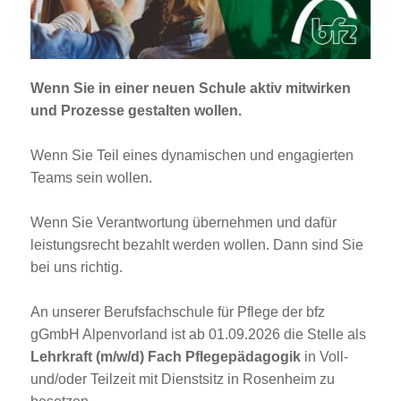
Jobportal
Presse und Medien
Wenn Sie in einer neuen Schule aktiv mitwirken
bbw e. V.
und Prozesse gestalten wollen.
Wenn Sie Teil eines dynamischen und engagierten
Karriere
Teams sein wollen.
Wenn Sie Verantwortung übernehmen und dafür
Presse
leistungsrecht bezahlt werden wollen. Dann sind Sie
bei uns richtig.
News Archiv
An unserer Berufsfachschule für Pflege der bfz
gGmbH Alpenvorland ist ab 01.09.2026 die Stelle als
Lehrkraft (m/w/d) Fach Pflegepädagogik
in Voll-
und/oder Teilzeit mit Dienstsitz in Rosenheim zu