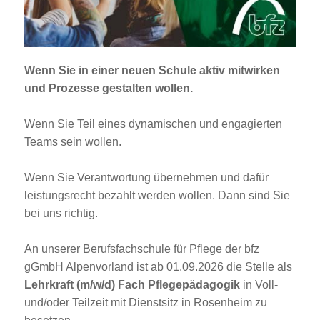
Jobportal
Presse und Medien
Wenn Sie in einer neuen Schule aktiv mitwirken
bbw e. V.
und Prozesse gestalten wollen.
Wenn Sie Teil eines dynamischen und engagierten
Karriere
Teams sein wollen.
Wenn Sie Verantwortung übernehmen und dafür
Presse
leistungsrecht bezahlt werden wollen. Dann sind Sie
bei uns richtig.
News Archiv
An unserer Berufsfachschule für Pflege der bfz
gGmbH Alpenvorland ist ab 01.09.2026 die Stelle als
Lehrkraft (m/w/d) Fach Pflegepädagogik
in Voll-
und/oder Teilzeit mit Dienstsitz in Rosenheim zu