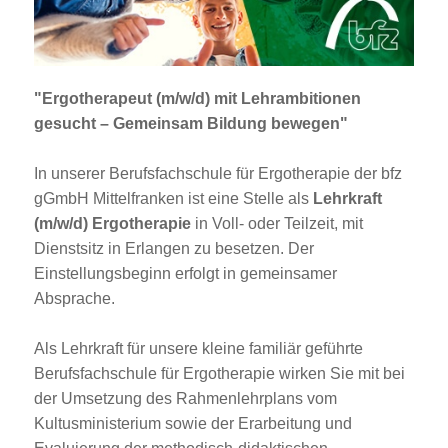
Jobportal
Presse und Medien
"Ergotherapeut (m/w/d) mit Lehrambitionen
bbw e. V.
gesucht – Gemeinsam Bildung bewegen"
In unserer Berufsfachschule für Ergotherapie der bfz
Karriere
gGmbH Mittelfranken ist eine Stelle als
Lehrkraft
(m/w/d) Ergotherapie
in Voll- oder Teilzeit, mit
Dienstsitz in Erlangen zu besetzen. Der
Presse
Einstellungsbeginn erfolgt in gemeinsamer
Absprache.
News Archiv
Als Lehrkraft für unsere kleine familiär geführte
Berufsfachschule für Ergotherapie wirken Sie mit bei
der Umsetzung des Rahmenlehrplans vom
Kultusministerium sowie der Erarbeitung und