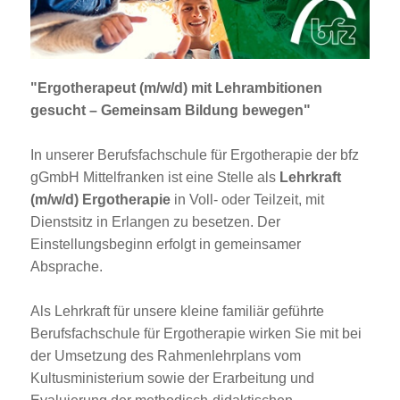
Jobportal
Presse und Medien
"Ergotherapeut (m/w/d) mit Lehrambitionen
bbw e. V.
gesucht – Gemeinsam Bildung bewegen"
In unserer Berufsfachschule für Ergotherapie der bfz
Karriere
gGmbH Mittelfranken ist eine Stelle als
Lehrkraft
(m/w/d) Ergotherapie
in Voll- oder Teilzeit, mit
Dienstsitz in Erlangen zu besetzen. Der
Presse
Einstellungsbeginn erfolgt in gemeinsamer
Absprache.
News Archiv
Als Lehrkraft für unsere kleine familiär geführte
Berufsfachschule für Ergotherapie wirken Sie mit bei
der Umsetzung des Rahmenlehrplans vom
Kultusministerium sowie der Erarbeitung und